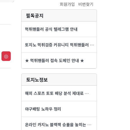
회원가입
비번찾기
필독공지
먹튀핸들러 공식 텔레그램 안내
토지노 먹튀검증 커뮤니티 먹튀핸들러 …
★ 먹튀핸들러 접속 도메인 안내 ★
토지노정보
해외 스포츠 토토 배당 분석 제대로 …
야구배팅 노하우 정리
온라인 카지노 블랙잭 승률을 높히는 …