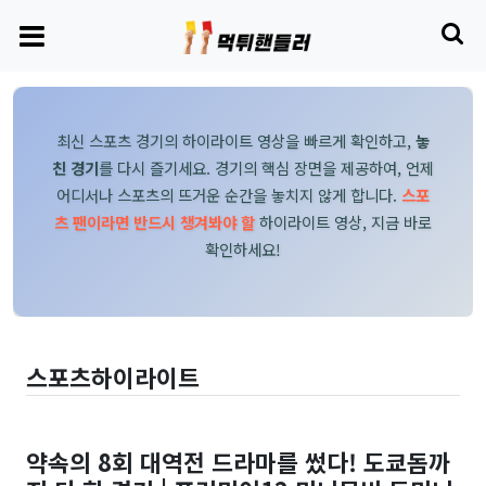
최신 스포츠 경기의 하이라이트 영상을 빠르게 확인하고,
놓
친 경기
를 다시 즐기세요. 경기의 핵심 장면을 제공하여, 언제
어디서나 스포츠의 뜨거운 순간을 놓치지 않게 합니다.
스포
츠 팬이라면 반드시 챙겨봐야 할
하이라이트 영상, 지금 바로
확인하세요!
스포츠하이라이트
약속의 8회 대역전 드라마를 썼다! 도쿄돔까