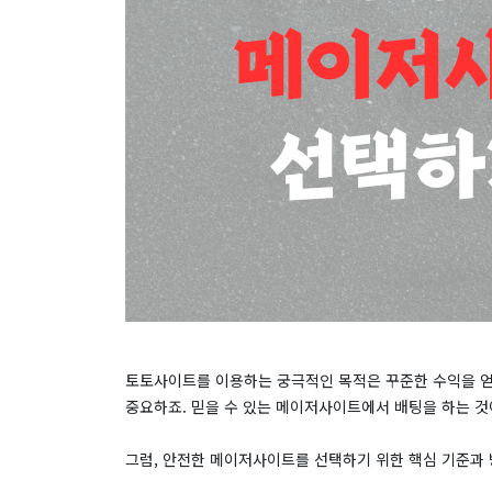
토토사이트를 이용하는 궁극적인 목적은 꾸준한 수익을 얻
중요하죠. 믿을 수 있는 메이저사이트에서 배팅을 하는 것
그럼, 안전한 메이저사이트를 선택하기 위한 핵심 기준과