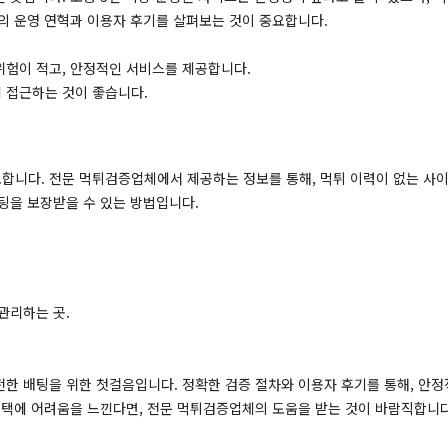
의 운영 연혁과 이용자 후기를 살펴보는 것이 중요합니다.
 위험이 적고, 안정적인 서비스를 제공합니다.
게 접근하는 것이 좋습니다.
합니다. 전문 먹튀검증업체에서 제공하는 정보를 통해, 먹튀 이력이 없는 사
팅을 보장받을 수 있는 방법입니다.
관리하는 곳.
한 배팅을 위한 첫걸음입니다. 정확한 검증 절차와 이용자 후기를 통해, 안정
선택에 어려움을 느낀다면, 전문 먹튀검증업체의 도움을 받는 것이 바람직합니다