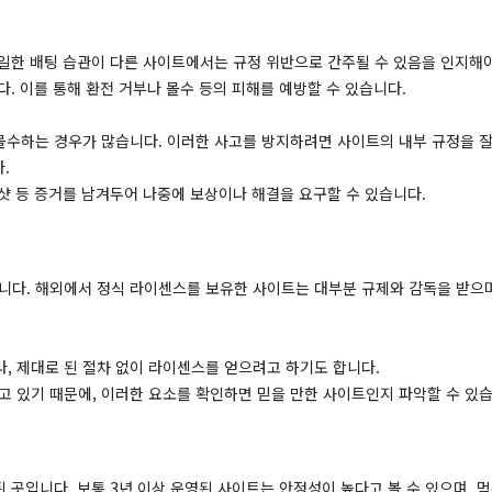
일한 배팅 습관이 다른 사이트에서는 규정 위반으로 간주될 수 있음을 인지해
. 이를 통해 환전 거부나 몰수 등의 피해를 예방할 수 있습니다.
 몰수하는 경우가 많습니다. 이러한 사고를 방지하려면 사이트의 내부 규정을 
.
린샷 등 증거를 남겨두어 나중에 보상이나 해결을 요구할 수 있습니다.
다. 해외에서 정식 라이센스를 보유한 사이트는 대부분 규제와 감독을 받으며
, 제대로 된 절차 없이 라이센스를 얻으려고 하기도 합니다.
고 있기 때문에, 이러한 요소를 확인하면 믿을 만한 사이트인지 파악할 수 있습
 곳입니다. 보통 3년 이상 운영된 사이트는 안정성이 높다고 볼 수 있으며, 