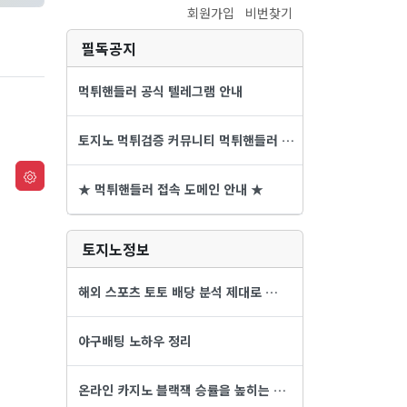
회원가입
비번찾기
필독공지
먹튀핸들러 공식 텔레그램 안내
토지노 먹튀검증 커뮤니티 먹튀핸들러 …
★ 먹튀핸들러 접속 도메인 안내 ★
토지노정보
해외 스포츠 토토 배당 분석 제대로 …
야구배팅 노하우 정리
온라인 카지노 블랙잭 승률을 높히는 …