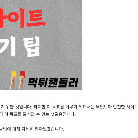
기 위한 것입니다. 하지만 이 목표를 이루기 위해서는 무엇보다 안전한 사이
이 이 목표를 달성할 수 있는 첫걸음입니다.
 방법에 대해 자세히 알아보겠습니다.