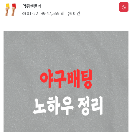
먹튀핸들러
01-22
47,559 회
0 건