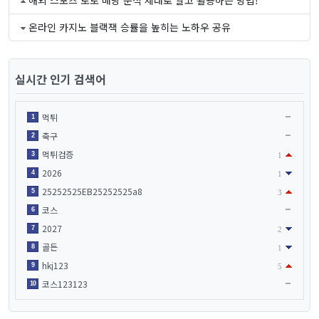
해외 스포츠 토토 배당 분석 제대로 알고 활용하는 방법!
온라인 카지노 블랙잭 승률을 높히는 노하우 공유
실시간 인기 검색어
먹튀
1
축구
2
먹튀검증
3
1
2026
4
1
25252525EB25252525a8
5
3
코스
6
2027
7
2
골든
8
1
hkj123
9
5
코스123123
10