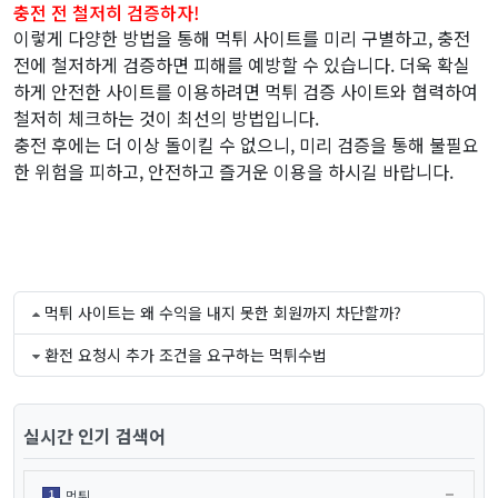
충전 전 철저히 검증하자!
이렇게 다양한 방법을 통해 먹튀 사이트를 미리 구별하고, 충전
전에 철저하게 검증하면 피해를 예방할 수 있습니다. 더욱 확실
하게 안전한 사이트를 이용하려면 먹튀 검증 사이트와 협력하여
철저히 체크하는 것이 최선의 방법입니다.
충전 후에는 더 이상 돌이킬 수 없으니, 미리 검증을 통해 불필요
한 위험을 피하고, 안전하고 즐거운 이용을 하시길 바랍니다.
먹튀 사이트는 왜 수익을 내지 못한 회원까지 차단할까?
환전 요청시 추가 조건을 요구하는 먹튀수법
실시간 인기 검색어
먹튀
1