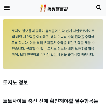
토지노 정보를 제공하여 유저들이 보다 쉽게 사설토토사이트
의 배팅 시스템을 이해하고, 배팅 기법과 수익 전략을 수립하
도록 합니다. 이를 통해 유저들은 수익을 위한 전략을 세울 수
있습니다. 신뢰할 수 있는 토지노 정보와 배팅 노하우를 활용
하여, 보다 안전하고 수익성 있는 배팅을 즐기시길 바랍니다.
토지노 정보
토토사이트 충전 전에 확인해야할 필수항목들