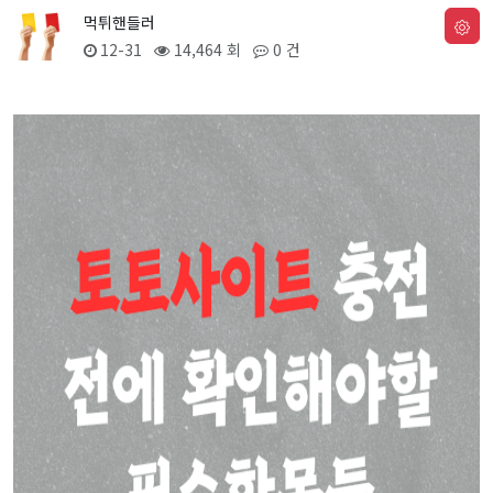
먹튀핸들러
12-31
14,464 회
0 건