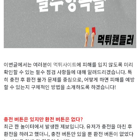
이번글에서는 여러분이
먹튀사이트
에 피해를 입지 않도록 미리
확인할 수 있는 필수 점검 사항들에 대해 알려드리겠습니다. 특
히 충전 후 환전 불가 문제를 중심으로, 어떻게 하면 피해를 예방
할 수 있는지 구체적인 방법을 소개하도록 하겠습니다!
충전 버튼은 있지만 환전 버튼은 없다?
최근 한 놀이터에서 발생한 제보입니다. 유저가 충전을 마친 후
환전을 하려고 했더니, 충전 버튼만 있을 뿐 환전 버튼이 없었다