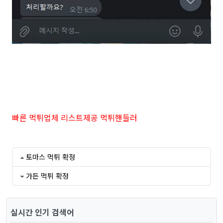
빠른 먹튀업체 리스트제공 먹튀핸들러
토마스 먹튀 확정
가든 먹튀 확정
실시간 인기 검색어