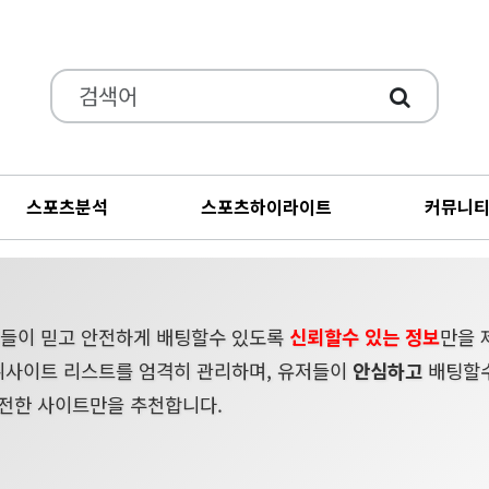
스포츠분석
스포츠하이라이트
커뮤니
들이 믿고 안전하게 배팅할수 있도록
신뢰할수 있는 정보
만을 
튀사이트 리스트를 엄격히 관리하며, 유저들이
안심하고
배팅할수
안전한 사이트만을 추천합니다.