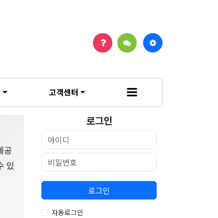
티
고객센터
로그인
제공
 있
자동로그인