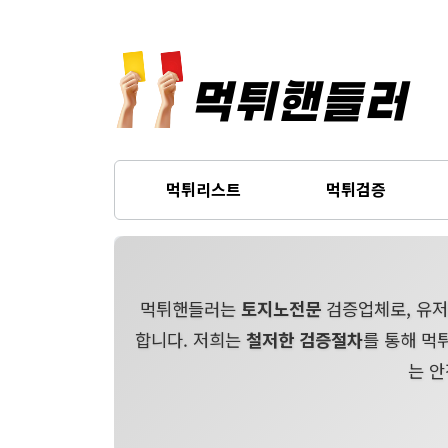
먹튀리스트
먹튀검증
먹튀핸들러는
토지노전문
검증업체로, 유저
합니다. 저희는
철저한 검증절차
를 통해 먹
는 