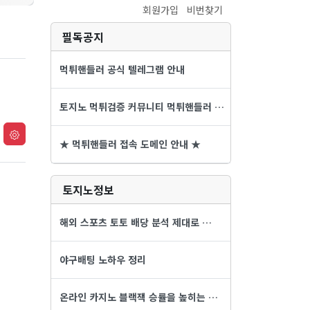
회원가입
비번찾기
필독공지
먹튀핸들러 공식 텔레그램 안내
토지노 먹튀검증 커뮤니티 먹튀핸들러 …
★ 먹튀핸들러 접속 도메인 안내 ★
토지노정보
해외 스포츠 토토 배당 분석 제대로 …
야구배팅 노하우 정리
온라인 카지노 블랙잭 승률을 높히는 …