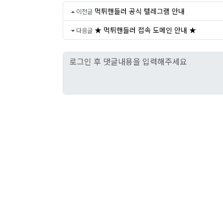
먹튀핸들러 공식 텔레그램 안내
이전글
★ 먹튀핸들러 접속 도메인 안내 ★
다음글