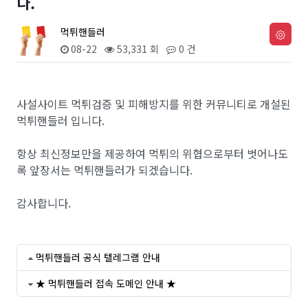
다.
먹튀핸들러
08-22
53,331 회
0 건
사설사이트 먹튀검증 및 피해방지를 위한 커뮤니티로 개설된
먹튀핸들러 입니다.
항상 최신정보만을 제공하여 먹튀의 위협으로부터 벗어나도
록 앞장서는 먹튀핸들러가 되겠습니다.
감사합니다.
먹튀핸들러 공식 텔레그램 안내
★ 먹튀핸들러 접속 도메인 안내 ★