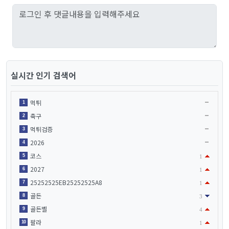
실시간 인기 검색어
먹튀
1
축구
2
먹튀검증
3
2026
4
코스
5
1
2027
6
1
25252525EB25252525A8
7
1
골든
8
3
골든벨
9
4
팔라
10
1