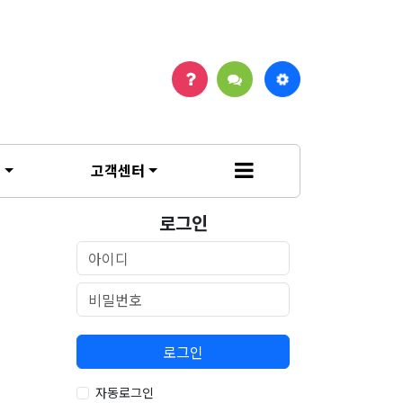
티
고객센터
로그인
자동로그인