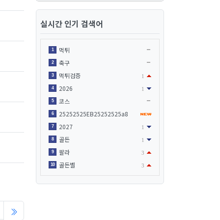
실시간 인기 검색어
먹튀
1
축구
2
먹튀검증
3
1
2026
4
1
코스
5
25252525EB25252525a8
6
2027
7
1
골든
8
1
팔라
9
3
골든벨
10
3