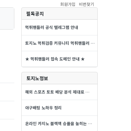
회원가입
비번찾기
필독공지
먹튀핸들러 공식 텔레그램 안내
토지노 먹튀검증 커뮤니티 먹튀핸들러 …
★ 먹튀핸들러 접속 도메인 안내 ★
토지노정보
해외 스포츠 토토 배당 분석 제대로 …
야구배팅 노하우 정리
온라인 카지노 블랙잭 승률을 높히는 …