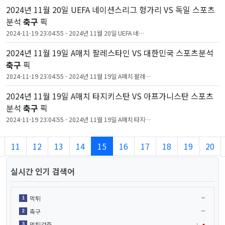
2024년 11월 20일 UEFA 네이션스리그 헝가리 VS 독일 스포츠
분석
축구
픽
2024-11-19 23:04:55 - 2024년 11월 20일 UEFA 네…
2024년 11월 19일 A매치 팔레스타인 VS 대한민국 스포츠분석
축구
픽
2024-11-19 23:04:55 - 2024년 11월 19일 A매치 팔레…
2024년 11월 19일 A매치 타지키스탄 VS 아프가니스탄 스포츠
분석
축구
픽
2024-11-19 23:04:55 - 2024년 11월 19일 A매치 타지…
11
12
13
14
15
16
17
18
19
20
실시간 인기 검색어
먹튀
1
축구
2
먹튀검증
3