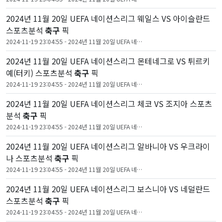
2024년 11월 20일 UEFA 네이션스리그 웨일스 VS 아이슬란드
스포츠분석
축구
픽
2024-11-19 23:04:55 - 2024년 11월 20일 UEFA 네…
2024년 11월 20일 UEFA 네이션스리그 몬테네그로 VS 튀르키
예(터키) 스포츠분석
축구
픽
2024-11-19 23:04:55 - 2024년 11월 20일 UEFA 네…
2024년 11월 20일 UEFA 네이션스리그 체코 VS 조지아 스포츠
분석
축구
픽
2024-11-19 23:04:55 - 2024년 11월 20일 UEFA 네…
2024년 11월 20일 UEFA 네이션스리그 알바니아 VS 우크라이
나 스포츠분석
축구
픽
2024-11-19 23:04:55 - 2024년 11월 20일 UEFA 네…
2024년 11월 20일 UEFA 네이션스리그 보스니아 VS 네덜란드
스포츠분석
축구
픽
2024-11-19 23:04:55 - 2024년 11월 20일 UEFA 네…