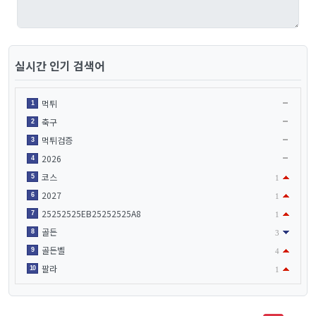
실시간 인기 검색어
먹튀
1
축구
2
먹튀검증
3
2026
4
코스
5
1
2027
6
1
25252525EB25252525A8
7
1
골든
8
3
골든벨
9
4
팔라
10
1