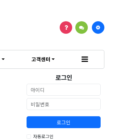
티
고객센터
로그인
자동로그인