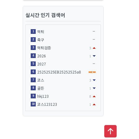
실시간 인기 검색어
먹튀
1
축구
2
먹튀검증
3
3
2026
4
1
2027
5
25252525EB25252525a8
6
코스
7
3
골든
8
1
hkj123
9
8
코스123123
10
1