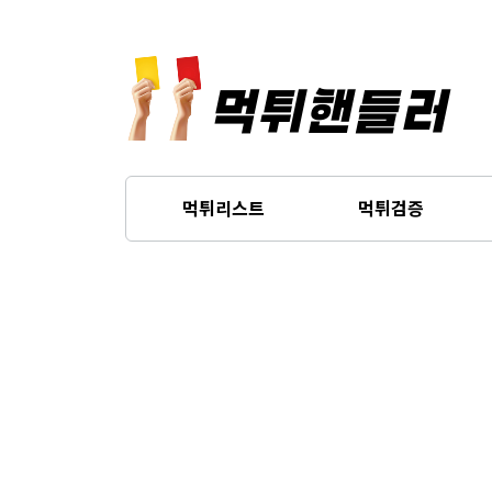
먹튀리스트
먹튀검증