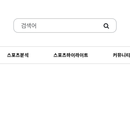
스포츠분석
스포츠하이라이트
커뮤니