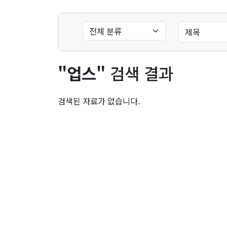
"업스"
검색 결과
검색된 자료가 없습니다.