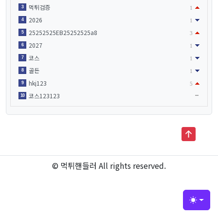
먹튀검증
3
1
2026
4
1
25252525EB25252525a8
5
3
2027
6
1
코스
7
1
골든
8
1
hkj123
9
5
코스123123
10
© 먹튀핸들러 All rights reserved.
Toggle