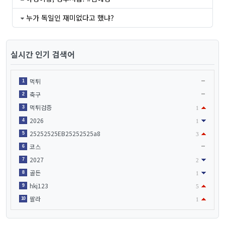
누가 독일인 재미없다고 했냐?
실시간 인기 검색어
먹튀
1
축구
2
먹튀검증
3
1
2026
4
1
25252525EB25252525a8
5
3
코스
6
2027
7
2
골든
8
1
hkj123
9
5
팔라
10
1