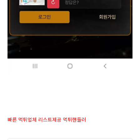
빠른 먹튀업체 리스트제공 먹튀핸들러